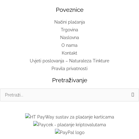
prirodnim
Poveznice
zakonitostima
prehrane
Načini plaćanja
koje
Trgovina
su
Naslovna
nam
O nama
dane
Kontakt
evolucijom
Uvjeti poslovanja – Naturaleza Tinkture
Pravila privatnosti
Pretraživanje
Search
for: