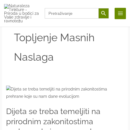
Skip
Search Button
Search
to
for:
content
Topljenje Masnih
Naslaga
Dijeta se treba temeljiti na
prirodnim zakonitostima