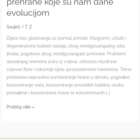
prehrane koje su nam dane
evolucijom
Savjeti
/
T Z
Dijeta bez gladovanja uz pomoć prirode. Kilogrami, celulit i
degenerativne bolesti nastaju zbog neodgovarajućeg stila
života, pogotovo zbog neodgovarajuće prehrane. Problemi
današnjeg vremena izviru iz crijeva, odnosno nezdrave
crijevne flore i toksimije tijela (prezasićenosti toksinima). Tome
pridonose nepravilno kombiniranje hrane u obroku, pogrešno
konzumiranje voća, konzumiranje prevelikih količina visoko
prerađene i konzervirane hrane te koncentriranih […]
Dijeta
Pročitaj više »
se
treba
temeljiti
na