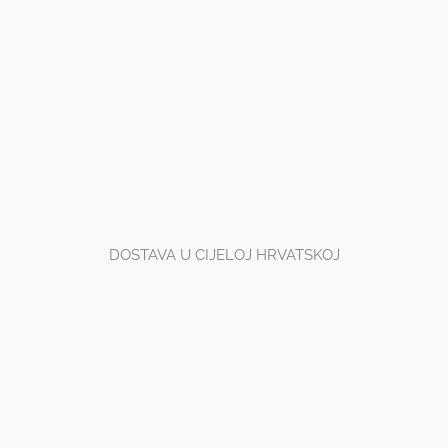
DOSTAVA U CIJELOJ HRVATSKOJ
VRHUNSKA KVALITETA
POPUSTI