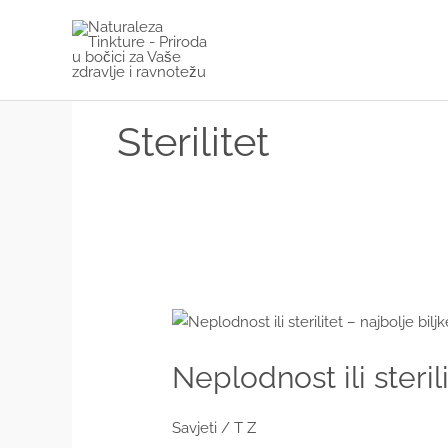
Skip
to
content
Sterilitet
Neplodnost ili steri
Savjeti
/
T Z