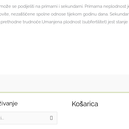
t, može se podijeliti na primarni i sekundarni. Primarna neplodno
edovite, nezaštićene spolne odnose tijekom godinu dana. Sekund
rethodne trudnoće.Umanjena plodnost (subfertilitet) jest stanje
živanje
Košarica