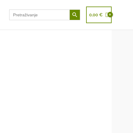
Search Button
Search
0,00
€
for: