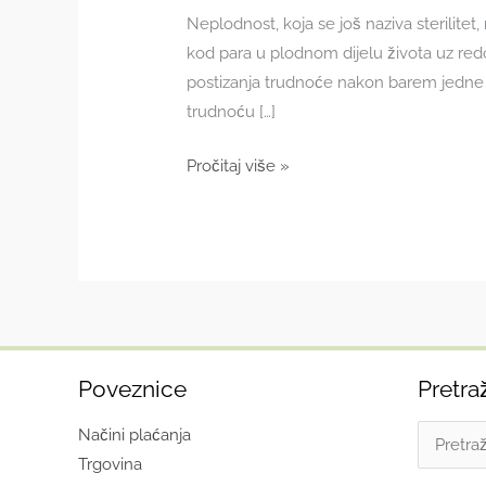
Neplodnost, koja se još naziva sterilite
kod para u plodnom dijelu života uz r
postizanja trudnoće nakon barem jedne p
trudnoću […]
Neplodnost
Pročitaj više »
ili
sterilitet
–
najbolje
biljke
za
pomoć
Poveznice
Pretra
Search
Načini plaćanja
for:
Trgovina