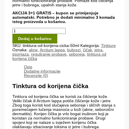
normalno funkcioniranje probave. Pomaže kod čišćenja
jetre i bubrega, upalnih stanja kože.
AKCIJA 3+1 GRATIS – kupon se primijenjuje
automatski. Potrebno je dodati minimalno 3 komada
istog proizvoda u košaricu.
Tinktura
od
korijena
Dodaj u košaricu
čička
SKU:
tinktura-od-korijena-cicka-50ml
Kategorija:
Tinkture
50
Oznaka:
akne
,
Arctium lappa
,
bubrezi
,
čičak
,
jetra
,
ml
psorijaza
,
reguliranje probave
,
seboreja
,
tinktura od
količina
korijena čička
Opis
Dodatne informacije
Recenzije (0)
Tinktura od korijena čička
Tinktura od korijena čička se koristi za čišćenje kože.
Veliki čičak ili Arctium lappa potiče čišćenje kože i jetre.
Zbog toga koristi kod slučajeva seboreje i sličnih stanja s
poremećajem lučenja masnoća u koži (akne, seboroični
dermatitis). Korijen čička je vrlo bogat inulinom koji je
koristan za normalno funkcioniranje probave. Drugi
spojevi koji se nalaze u svježem korijenu čička
olakšavaju izbacivanje toksina iz jetre i bubrega.