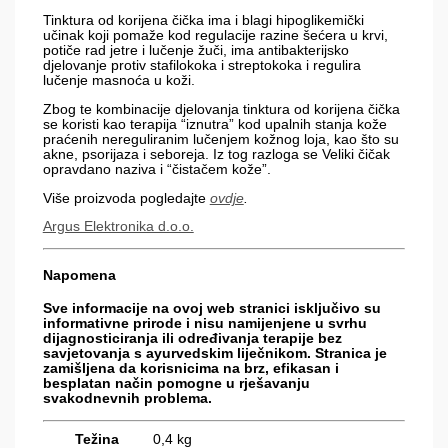
Tinktura od korijena čička ima i blagi hipoglikemički
učinak koji pomaže kod regulacije razine šećera u krvi,
potiče rad jetre i lučenje žuči, ima antibakterijsko
djelovanje protiv stafilokoka i streptokoka i regulira
lučenje masnoća u koži.
Zbog te kombinacije djelovanja tinktura od korijena čička
se koristi kao terapija “iznutra” kod upalnih stanja kože
praćenih nereguliranim lučenjem kožnog loja, kao što su
akne, psorijaza i seboreja. Iz tog razloga se Veliki čičak
opravdano naziva i “čistačem kože”.
Više proizvoda pogledajte
ovdje
.
Argus Elektronika d.o.o.
Napomena
Sve informacije na ovoj web stranici isključivo su
informativne prirode i nisu namijenjene u svrhu
dijagnosticiranja ili određivanja terapije bez
savjetovanja s ayurvedskim liječnikom. Stranica je
zamišljena da korisnicima na brz, efikasan i
besplatan način pomogne u rješavanju
svakodnevnih problema.
Težina
0,4 kg