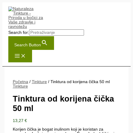
Skip
to
content
Search for:
Search Button
Početna
/
Tinkture
/ Tinktura od korijena čička 50 ml
Tinkture
Tinktura od korijena čička
50 ml
13,27
€
Korijen čička je bogat inulinom koji je koristan za