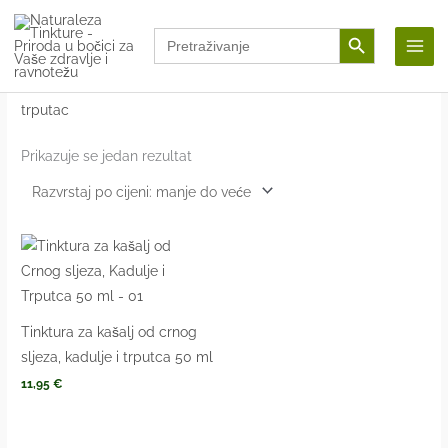
Skip
Search Button
Search
to
for:
content
Početna
/ Proizvodi označeni “trputac”
trputac
Prikazuje se jedan rezultat
Tinktura za kašalj od crnog
sljeza, kadulje i trputca 50 ml
11,95
€